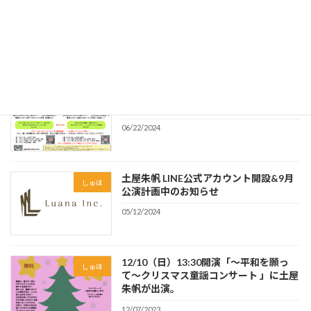
土屋朱帆「第46回 童謡祭」出演のお知ら
しゅほ
せ
08/23/2024
【土屋朱帆の＼わくわく／こどもコンサ
しゅほ
ート】開催決定！
06/22/2024
土屋朱帆 LINE公式アカウント開設&9月
しゅほ
公演計画中のお知らせ
05/12/2024
12/10（日）13:30開演「〜平和を願っ
しゅほ
て〜クリスマス童謡コンサート 」に土屋
朱帆が出演。
12/07/2023