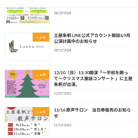
ート】開催決定！
06/22/2024
土屋朱帆 LINE公式アカウント開設&9月
しゅほ
公演計画中のお知らせ
05/12/2024
12/10（日）13:30開演「〜平和を願っ
しゅほ
て〜クリスマス童謡コンサート 」に土屋
朱帆が出演。
12/07/2023
11/16 歌声サロン 当日券販売のお知ら
しゅほ
せ
11/15/2023