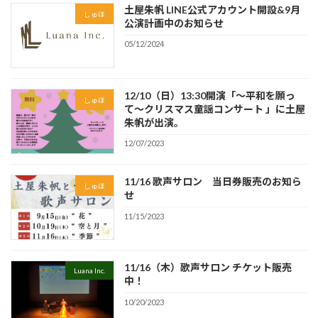
土屋朱帆 LINE公式アカウント開設&9月
しゅほ
公演計画中のお知らせ
05/12/2024
12/10（日）13:30開演「〜平和を願っ
しゅほ
て〜クリスマス童謡コンサート 」に土屋
朱帆が出演。
12/07/2023
11/16 歌声サロン 当日券販売のお知ら
しゅほ
せ
11/15/2023
11/16（木）歌声サロン チケット販売
Luana Inc.
中！
10/20/2023