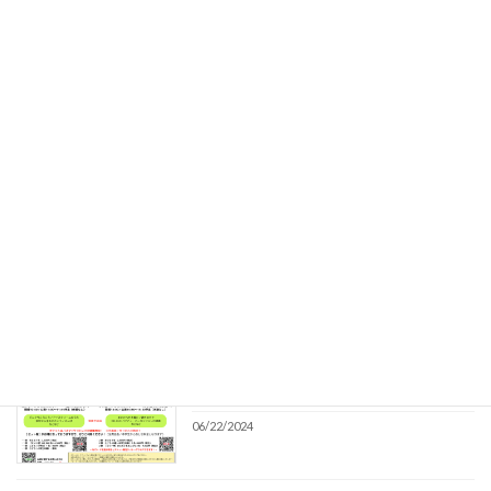
最近の投稿
土屋朱帆／KOSEI「どこでも音楽便」出
しゅほ
演のお知らせ
02/13/2026
土屋朱帆「第46回 童謡祭」出演のお知ら
しゅほ
せ
08/23/2024
【土屋朱帆の＼わくわく／こどもコンサ
しゅほ
ート】開催決定！
06/22/2024