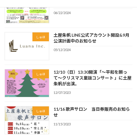
ート】開催決定！
06/22/2024
土屋朱帆 LINE公式アカウント開設&9月
しゅほ
公演計画中のお知らせ
05/12/2024
12/10（日）13:30開演「〜平和を願っ
しゅほ
て〜クリスマス童謡コンサート 」に土屋
朱帆が出演。
12/07/2023
11/16 歌声サロン 当日券販売のお知ら
しゅほ
せ
11/15/2023